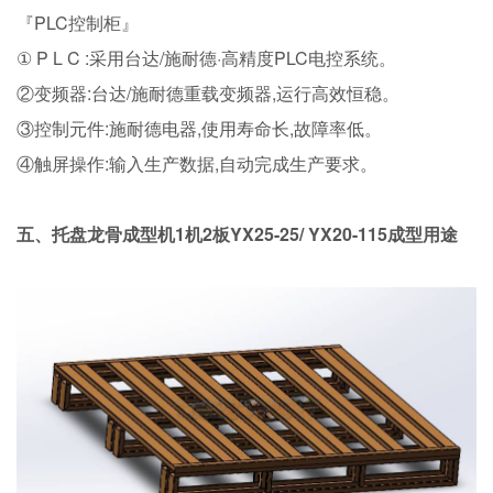
『PLC控制柜』
① P L C :采用台达/施耐德·高精度PLC电控系统。
②变频器:台达/施耐德重载变频器,运行高效恒稳。
③控制元件:施耐德电器,使用寿命长,故障率低。
④触屏操作:输入生产数据,自动完成生产要求。
五、托盘龙骨成型机1机2板YX25-25/ YX20-115成型用途