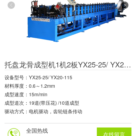
托盘龙骨成型机1机2板YX25-25/ YX20-115
设备型号：YX25-25/ YX20-115
材料厚度：0.6～1.2mm
成型速度：15m/min
成型道次：19道(带压花) /10道成型
驱动方式：电机驱动，齿轮链条传动
电机功率：5.5kw 变频调速
屈服强度：Q235（Mpa）
全国热线
在线留言