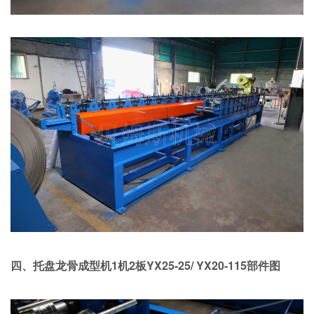
四、托盘龙骨成型机1机2板YX25-25/ YX20-115部件图