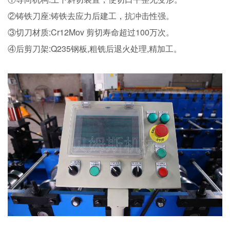
②铸铁刀座:铸铁去应力后建工，抗冲击性强。
③切刀材质:Cr12Mov 剪切寿命超过100万次。
④后剪刀架:Q235钢板,粗铣后退火处理,精加工。