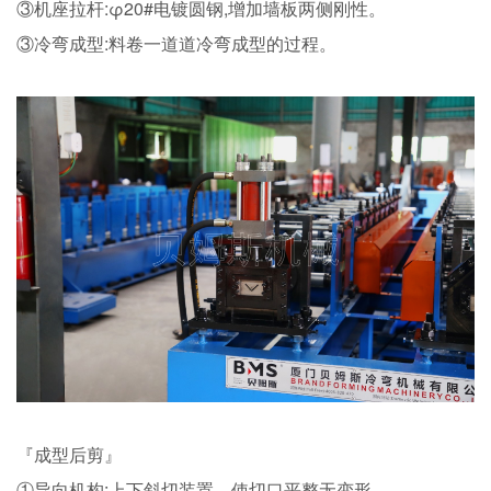
③机座拉杆:φ20#电镀圆钢,增加墙板两侧刚性。
③冷弯成型:料卷一道道冷弯成型的过程。
『成型后剪』
①导向机构:上下斜切装置，使切口平整无变形。