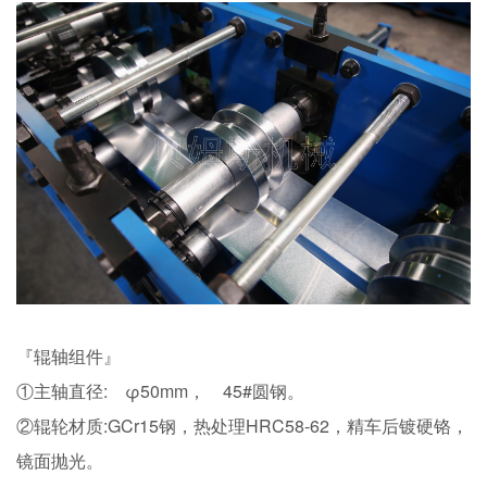
『辊轴组件』
①主轴直径: φ50mm， 45#圆钢。
②辊轮材质:GCr15钢，热处理HRC58-62，精车后镀硬铬，
镜面抛光。