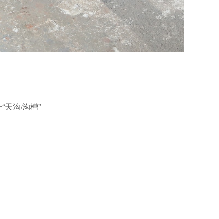
“天沟/沟槽”