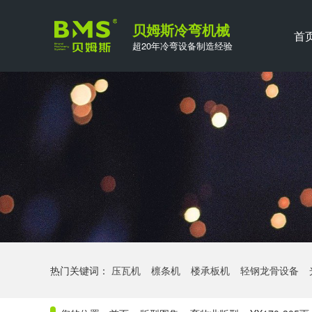
贝姆斯冷弯机械
首
超20年冷弯设备制造经验
热门关键词：
压瓦机
檩条机
楼承板机
轻钢龙骨设备